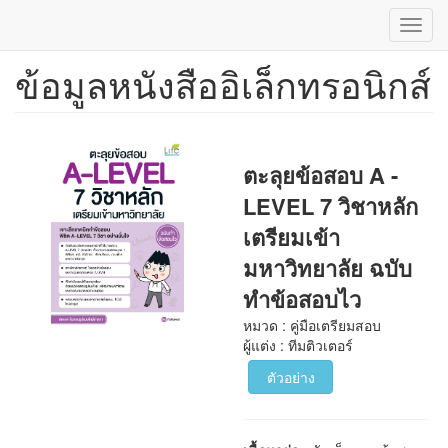
Toggl
navig
ข้อมูลหนังสืออิเล็กทรอนิกส์
ข้าม
ไป
ยัง
เนื้อหา
หลัก
ตะลุยข้อสอบ A -
LEVEL 7 วิชาหลัก
เตรียมเข้า
มหาวิทยาลัย ฉบับ
ทำข้อสอบไว
หมวด : คู่มือเตรียมสอบ
ผู้แต่ง : ทีมติวเตอร์
ตัวอย่าง