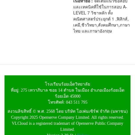
เนื้อหาย่อ :
จัดเต็มแนวข้อสอบ
และเทคนิคที่ใช้ในการสอบ A-
LEVEL 7 วิชาหลัก ทั้ง
คณิตศาสตร์ประยุกต์ 1 ,ฟิสิกส์,
เคมี,ชีววิทยา,สังคมศึกษา,ภาษา
ไทย และภาษาอังกฤษ
โรงเรียนร้อยเอ็ดวิทยาลัย
ที่อยู่: 275 เทวาภิบาล ซอย 14 ตำบล ในเมือง อำเภอเมืองร้อยเอ็ด
ร้อยเอ็ด 45000
โทรศัพท์: 043 511 795
สงวนลิขสิทธิ์ © พ.ศ. 2568 โดย บริษัท โอเพ่นเซิร์ฟ จำกัด (มหาชน)
Copyright 2025 Openserve Company Limited. All rights reserved.
VLCloud is a registered trademart of Openserve Public Company
Limited.