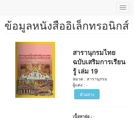
Toggl
navig
ข้อมูลหนังสืออิเล็กทรอนิกส์
ข้าม
ไป
ยัง
เนื้อหา
หลัก
สารานุกรมไทย
ฉบับเสริมการเรียน
รู้ เล่ม 19
หมวด : สารานุกรม
ผู้แต่ง : -
ตัวอย่าง
เนื้อหาย่อ :
-