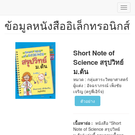
Toggl
navig
ข้อมูลหนังสืออิเล็กทรอนิกส์
ข้าม
ไป
ยัง
เนื้อหา
หลัก
Short Note of
Science สรุปวิทย์
ม.ต้น
หมวด : กลุ่มสาระวิทยาศาสตร์
ผู้แต่ง : อัจฉราภรณ์ เพ็งชัย
เจริญ (ครูพี่เอิร์จ)
ตัวอย่าง
เนื้อหาย่อ :
หนังสือ "Short
Note of Science สรุปวิทย์