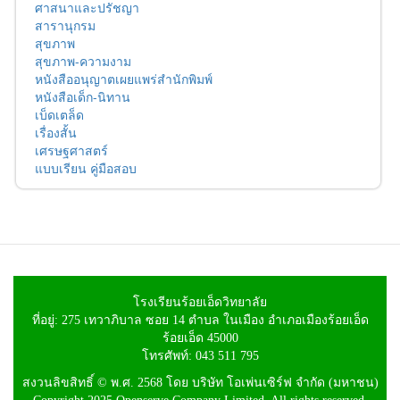
ศาสนาและปรัชญา
สารานุกรม
สุขภาพ
สุขภาพ-ความงาม
หนังสืออนุญาตเผยแพร่สำนักพิมพ์
หนังสือเด็ก-นิทาน
เบ็ดเตล็ด
เรื่องสั้น
เศรษฐศาสตร์
แบบเรียน คู่มือสอบ
โรงเรียนร้อยเอ็ดวิทยาลัย
ที่อยู่: 275 เทวาภิบาล ซอย 14 ตำบล ในเมือง อำเภอเมืองร้อยเอ็ด
ร้อยเอ็ด 45000
โทรศัพท์: 043 511 795
สงวนลิขสิทธิ์ © พ.ศ. 2568 โดย บริษัท โอเพ่นเซิร์ฟ จำกัด (มหาชน)