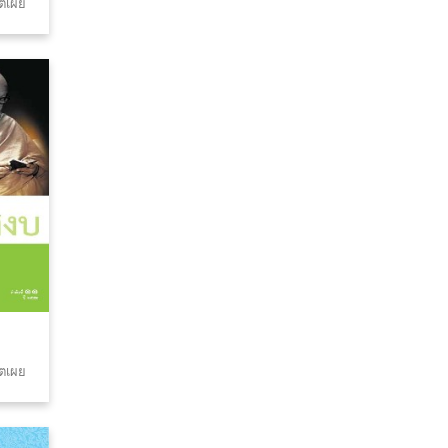
าตเผย
าตเผย