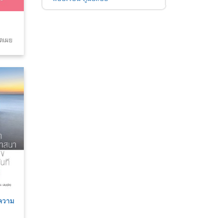
าตเผย
 ความ