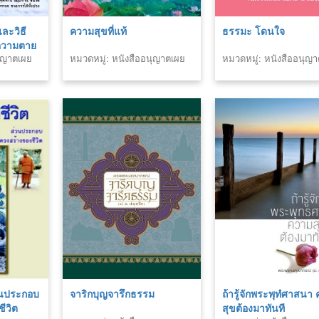
ละวิธี
ความสุขที่แท้
ธรรมะ โดนใจ
่อความตาย
นุญาตเผย
หมวดหมู่: หนังสืออนุญาตเผย
หมวดหมู่: หนังสืออนุญ
แพร่สำนักพิมพ์
แพร่สำนักพิมพ์
่วนประกอบ
จาริกบุญจารึกธรรม
ถ้ารู้จักพระพุทํศาสนา
ีวิต
สุขต้องมาทันที