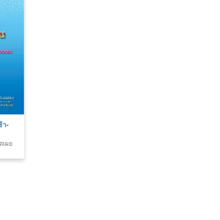
้า-
าตเผย